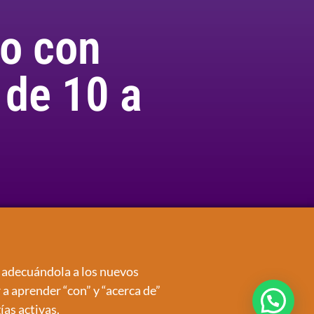
do con
 de 10 a
r adecuándola a los nuevos
a aprender “con” y “acerca de”
ías activas.